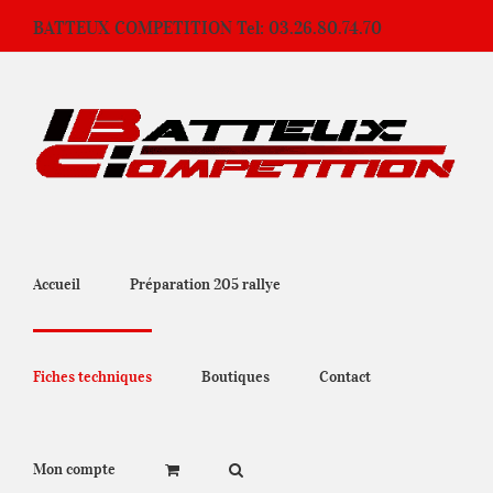
Passer
BATTEUX COMPETITION Tel: 03.26.80.74.70
au
contenu
Accueil
Préparation 205 rallye
Fiches techniques
Boutiques
Contact
Mon compte