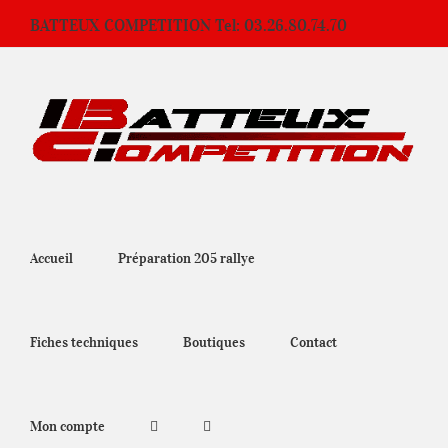
Passer
BATTEUX COMPETITION Tel: 03.26.80.74.70
au
contenu
Accueil
Préparation 205 rallye
Fiches techniques
Boutiques
Contact
Mon compte