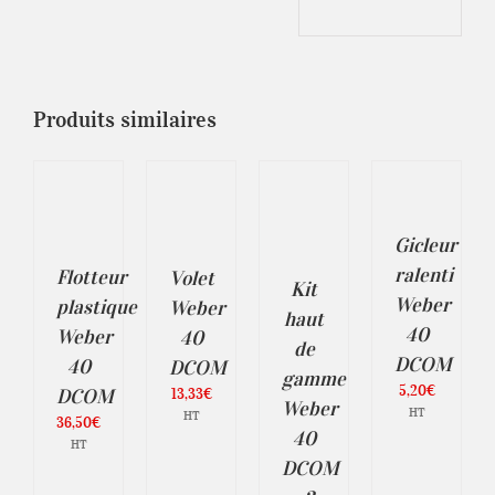
Produits similaires
CHOIX
TER
AJOUTER
DES
AJOUTER
AU
OPTIONS
AU
ER
PANIER
CE
/
PANIER
/
PRODUIT
DÉTAILS
/
Gicleur
A
ILS
DÉTAILS
DÉTAILS
PLUSIEURS
ralenti
Flotteur
Volet
VARIATIONS.
Kit
LES
Weber
plastique
Weber
haut
OPTIONS
40
Weber
40
PEUVENT
de
ÊTRE
DCOM
40
DCOM
CHOISIES
gamme
5,20
€
13,33
€
DCOM
SUR
Weber
LA
HT
HT
36,50
€
PAGE
40
HT
DU
DCOM
PRODUIT