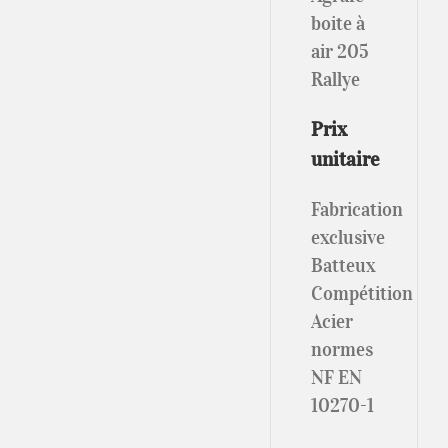
boite à
air 205
Rallye
Prix
unitaire
Fabrication
exclusive
Batteux
Compétition
Acier
normes
NF EN
10270-1