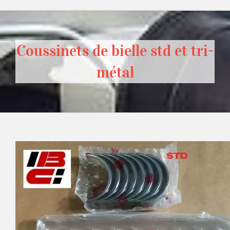
Coussinets de bielle std et tri-
métal