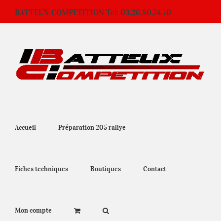
Passer
BATTEUX COMPETITION Tel: 03.26.80.74.70
au
contenu
Accueil
Préparation 205 rallye
Fiches techniques
Boutiques
Contact
Mon compte