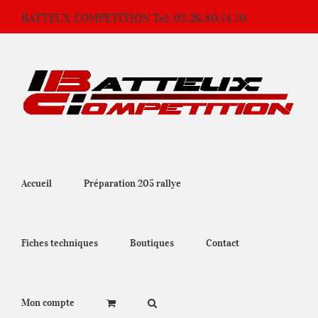
Passer
BATTEUX COMPETITION Tel: 03.26.80.74.70
au
contenu
Accueil
Préparation 205 rallye
Fiches techniques
Boutiques
Contact
Mon compte