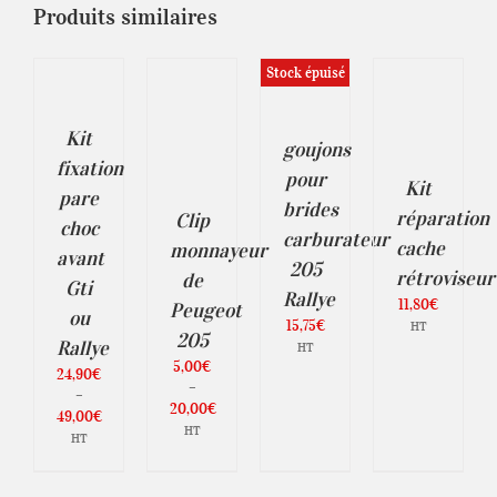
Produits similaires
IX
S
CHOIX
Stock épuisé
ONS
CHOIX
DES
DÉTAILS
DES
OPTIONS
ODUIT
ILS
OPTIONS
CE
/
Kit
CE
/
PRODUIT
goujons
DÉTAILS
USIEURS
PRODUIT
A
DÉTAILS
fixation
pour
IATIONS.
A
PLUSIEURS
Kit
pare
PLUSIEURS
VARIATIONS.
brides
TIONS
réparation
Clip
VARIATIONS.
LES
choc
UVENT
carburateur
LES
OPTIONS
cache
monnayeur
RE
avant
OPTIONS
PEUVENT
205
ISIES
rétroviseur
PEUVENT
ÊTRE
de
Gti
R
ÊTRE
Rallye
CHOISIES
11,80
€
Peugeot
CHOISIES
SUR
ou
15,75
€
HT
GE
SUR
LA
205
Rallye
HT
LA
PAGE
ODUIT
5,00
€
PAGE
DU
24,90
€
–
DU
PRODUIT
–
PRODUIT
20,00
€
49,00
€
Plage
HT
Plage
HT
de
de
prix :
prix :
5,00€