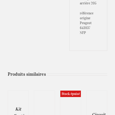
arrière 205
référence
origine
Peugeot
643837
NFP
Produits similaires
IX
CHOIX
S
CHOIX
Stock épuisé
DES
ONS
DES
OPTIONS
DÉTAILS
OPTIONS
CE
/
ODUIT
ILS
CE
/
PRODUIT
Kit
DÉTAILS
PRODUIT
DÉTAILS
A
USIEURS
Circuit