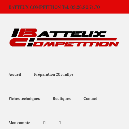
Passer
BATTEUX COMPETITION Tel: 03.26.80.74.70
au
contenu
Accueil
Préparation 205 rallye
Fiches techniques
Boutiques
Contact
Mon compte