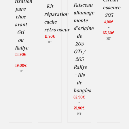
A
fixation
PLUSIEURS
IATIONS.
Faisceau
PLUSIEURS
Kit
VARIATIONS.
essence
pare
VARIATIONS.
LES
allumage
TIONS
réparation
205
LES
choc
OPTIONS
UVENT
monte
OPTIONS
cache
PEUVENT
4,90
€
RE
avant
PEUVENT
ÊTRE
d’origine
–
ISIES
rétroviseur
ÊTRE
CHOISIES
Gti
Plage
R
65,60
€
CHOISIES
de
SUR
11,80
€
de
HT
SUR
ou
LA
HT
GE
205
prix :
LA
PAGE
Rallye
4,90€
PAGE
DU
GTi /
ODUIT
DU
à
24,90
€
PRODUIT
205
PRODUIT
65,60€
–
49,00
€
Rallye
Plage
HT
– fils
de
prix :
de
24,90€
bougies
à
62,90
€
49,00€
–
Plage
79,90
€
de
HT
prix :
62,90€