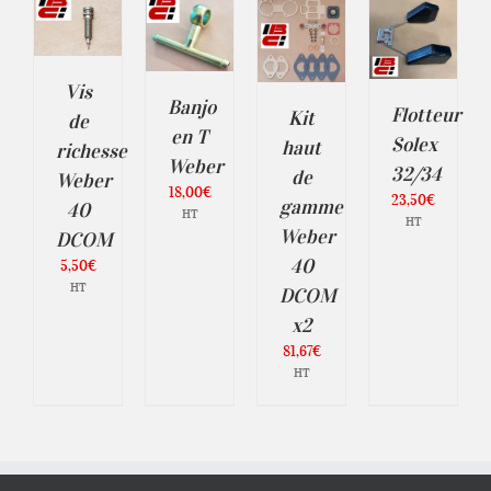
AJOUTER
AU
AU
AU
ER
PANIER
PANIER
PANIER
/
/
/
ILS
DÉTAILS
DÉTAILS
DÉTAILS
Vis
Banjo
Flotteur
Kit
de
en T
Solex
haut
richesse
Weber
32/34
de
Weber
18,00
€
23,50
€
gamme
40
HT
HT
Weber
DCOM
40
5,50
€
HT
DCOM
x2
81,67
€
HT