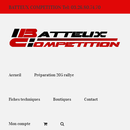
Passer
BATTEUX COMPETITION Tel: 03.26.80.74.70
au
contenu
Accueil
Préparation 205 rallye
Fiches techniques
Boutiques
Contact
Mon compte