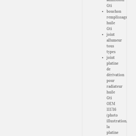
Gti
bouchon
remplissage
huile
Gti
joint
allumeur
tous
types
joint
platine
de
dérivation
pour
radiateur
huile
Gti
OEM
111716
(photo
illustration,
la
platine