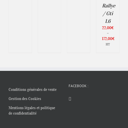
PAGE
DU
Rallye
ODUIT
PRODUIT
/ Gti
1.6
22,00
€
–
172,00
€
Plage
HT
de
prix :
22,00€
à
172,00€
FACEBOOK :
Conditions générales de vente
Gestion des Cookies
Mentions légales et politique
de confidentialité