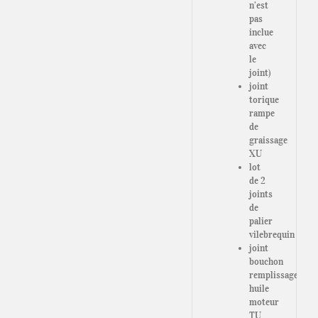
n’est
pas
inclue
avec
le
joint)
joint
torique
rampe
de
graissage
XU
lot
de 2
joints
de
palier
vilebrequin
joint
bouchon
remplissage
huile
moteur
TU