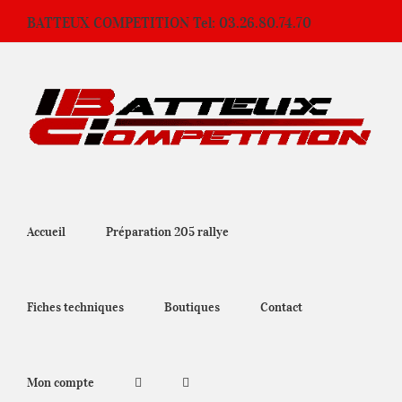
Passer
BATTEUX COMPETITION Tel: 03.26.80.74.70
au
contenu
Accueil
Préparation 205 rallye
Fiches techniques
Boutiques
Contact
Mon compte