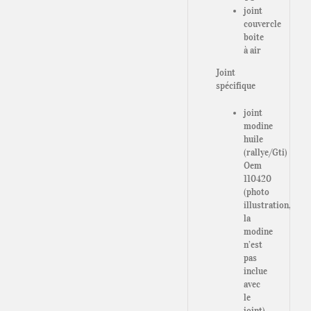
joint
couvercle
boite
à air
Joint
spécifique
joint
modine
huile
(rallye/Gti)
Oem
110420
(photo
illustration,
la
modine
n’est
pas
inclue
avec
le
joint)