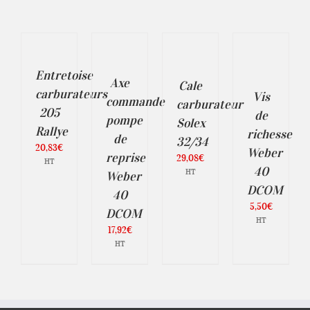
TER
AJOUTER
AJOUTER
AJOUTER
AU
AU
AU
ER
PANIER
PANIER
PANIER
/
/
/
ILS
Entretoise
DÉTAILS
DÉTAILS
Axe
DÉTAILS
Cale
carburateurs
Vis
commande
carburateur
205
de
pompe
Solex
Rallye
richesse
de
32/34
20,83
€
Weber
reprise
29,08
€
HT
40
HT
Weber
DCOM
40
5,50
€
DCOM
HT
17,92
€
HT