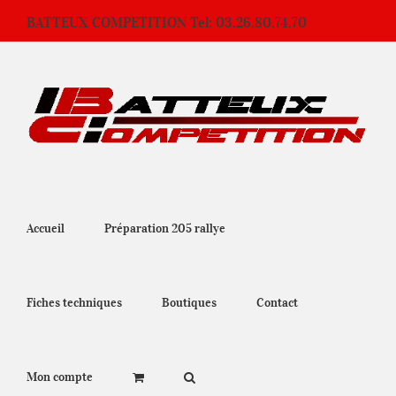
Passer
BATTEUX COMPETITION Tel: 03.26.80.74.70
au
contenu
Accueil
Préparation 205 rallye
Fiches techniques
Boutiques
Contact
Mon compte