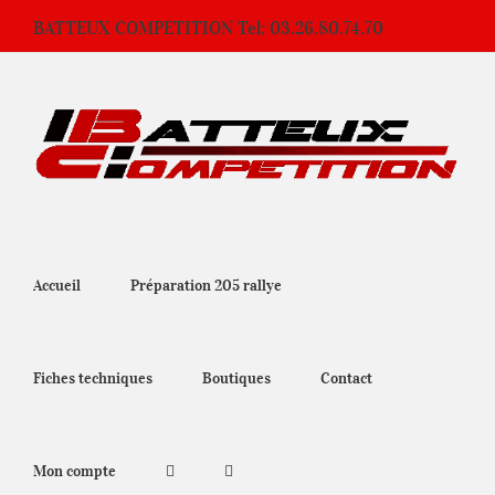
Passer
BATTEUX COMPETITION Tel: 03.26.80.74.70
au
contenu
Accueil
Préparation 205 rallye
Fiches techniques
Boutiques
Contact
Mon compte