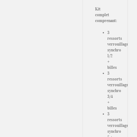
Kit
complet
comprenant:
3
ressorts
verrouillage
synchro
1/2
+
billes
3
ressorts
verrouillage
synchro
3/4
+
billes
3
ressorts
verrouillage
synchro