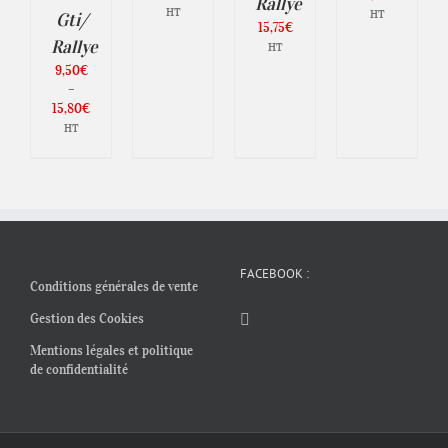
Rallye
SUR
R
de
HT
HT
Gti/
LA
15,75
€
prix :
PAGE
GE
Rallye
HT
0,70€
DU
à
9,50
€
PRODUIT
ODUIT
10,50€
–
Plage
15,80
€
de
HT
prix :
9,50€
à
15,80€
FACEBOOK :
Conditions générales de vente
Gestion des Cookies
Mentions légales et politique
de confidentialité