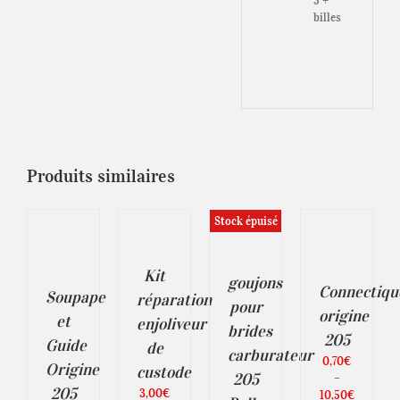
5 +
billes
Produits similaires
AJOUTER
CHOIX
IX
AU
Stock épuisé
DES
S
PANIER
DÉTAILS
OPTIONS
ONS
/
CE
/
DÉTAILS
PRODUIT
ODUIT
DÉTAILS
Kit
ILS
goujons
A
Connectiqu
Soupape
réparation
PLUSIEURS
USIEURS
pour
origine
VARIATIONS.
IATIONS.
et
enjoliveur
brides
LES
205
Guide
OPTIONS
de
TIONS
carburateur
PEUVENT
0,70
€
UVENT
Origine
custode
ÊTRE
205
RE
–
CHOISIES
205
ISIES
3,00
€
Plage
10,50
€