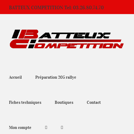
Passer
BATTEUX COMPETITION Tel: 03.26.80.74.70
au
contenu
Accueil
Préparation 205 rallye
Fiches techniques
Boutiques
Contact
Mon compte