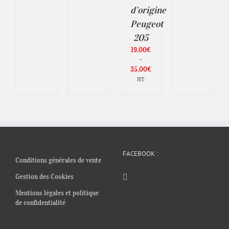
DU
prix :
PAGE
d’origine
PRODUIT
9,80€
DU
Peugeot
à
PRODUIT
18,90€
205
19,00
€
–
35,00
€
Plage
HT
de
prix :
19,00€
à
35,00€
FACEBOOK :
Conditions générales de vente
Gestion des Cookies
Mentions légales et politique
de confidentialité