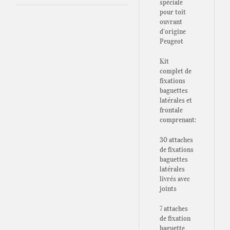
spéciale
pour toit
ouvrant
d’origine
Peugeot
Kit
complet de
fixations
baguettes
latérales et
frontale
comprenant:
30 attaches
de fixations
baguettes
latérales
livrés avec
joints
7 attaches
de fixation
baguette