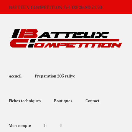
Passer
BATTEUX COMPETITION Tel: 03.26.80.74.70
au
contenu
Accueil
Préparation 205 rallye
Fiches techniques
Boutiques
Contact
Mon compte