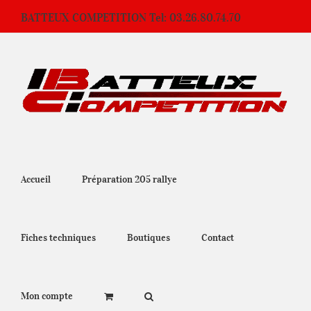
Passer
BATTEUX COMPETITION Tel: 03.26.80.74.70
au
contenu
Accueil
Préparation 205 rallye
Fiches techniques
Boutiques
Contact
Mon compte