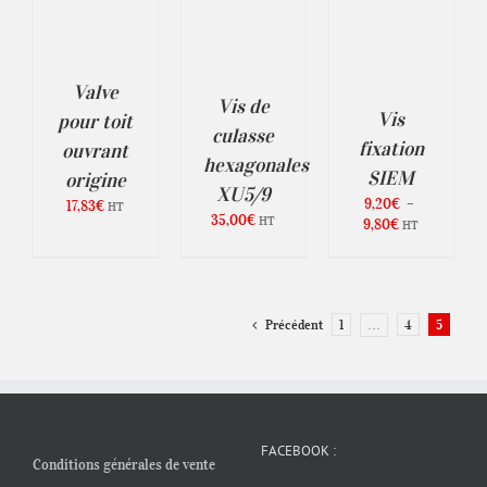
PRODUIT
CHOIX DES
99,00€
/
DÉTAILS
OPTIONS
S
CE
/
DÉTAILS
PRODUIT
A
Valve
PLUSIEURS
Vis de
Vis
pour toit
VARIATIONS.
culasse
LES
fixation
ouvrant
OPTIONS
hexagonales
SIEM
PEUVENT
origine
XU5/9
ÊTRE
9,20
€
–
17,83
€
HT
CHOISIES
35,00
€
HT
Plage
9,80
€
HT
SUR
de
LA
prix :
PAGE
9,20€
DU
PRODUIT
à
…
Précédent
1
4
5
9,80€
FACEBOOK :
Conditions générales de vente