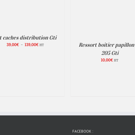
AJOUTER AU PANIER
/
DÉTAILS
AJOUTER AU PANIER
/
D
t caches distribution Gti
Ressort boitier papillon
Plage
39,00
€
–
139,00
€
HT
de
205 Gti
prix :
10,00
€
HT
39,00€
à
139,00€
FACEBOOK :