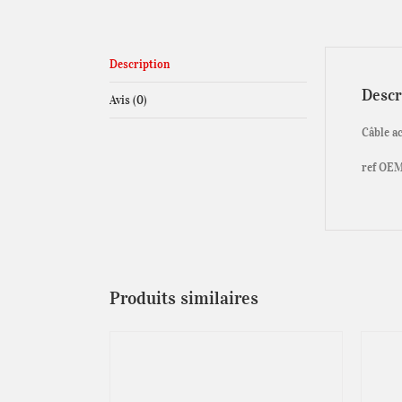
Description
Descr
Avis (0)
Câble a
ref OEM
Produits similaires
IER
/
DÉTAILS
CE