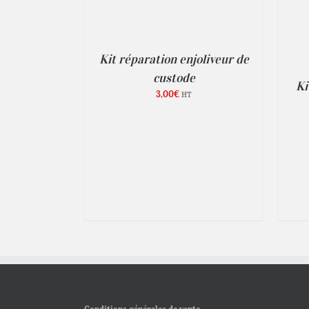
CHOIX DES OPTIONS
/
PRODUIT
DÉTAILS
A
PLUSIEURS
VARIATIONS.
Kit réparation enjoliveur de
LES
OPTIONS
custode
PEUVENT
Ki
ÊTRE
3,00
€
HT
CHOISIES
SUR
LA
PAGE
DU
PRODUIT