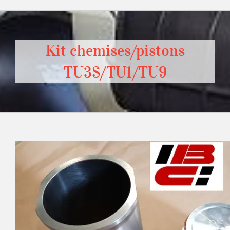
Kit chemises/pistons
TU3S/TU1/TU9