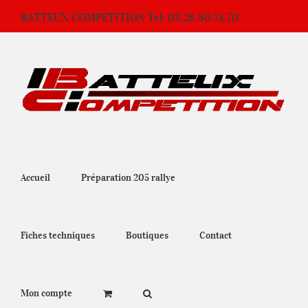
Passer
BATTEUX COMPETITION Tel: 03.26.80.74.70
au
contenu
Accueil
Préparation 205 rallye
Fiches techniques
Boutiques
Contact
Mon compte