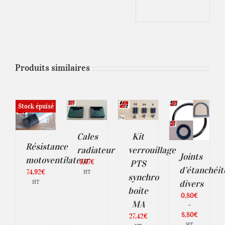
Produits similaires
AJOUTER
AJOUTER
AU
AU
CHOIX
Stock épuisé
PANIER
PANIER
DES
ILS
/
/
OPTIONS
DÉTAILS
CE
DÉTAILS
/
Kit
Cales
PRODUIT
DÉTAILS
Résistance
A
verrouillage
radiateur
PLUSIEURS
Joints
motoventilateur
9,67
€
PTS
VARIATIONS.
d’étanchéit
74,92
€
LES
HT
synchro
OPTIONS
HT
divers
boite
PEUVENT
0,80
€
ÊTRE
MA
–
CHOISIES
Plage
8,80
€
SUR
27,42
€
LA
de
HT