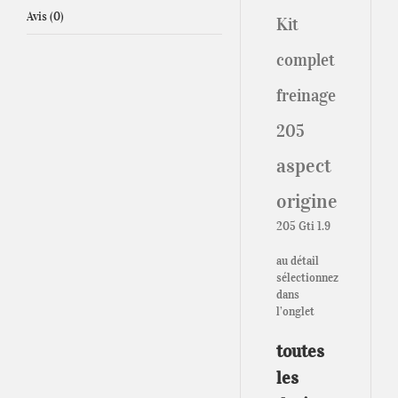
Avis (0)
Kit
complet
freinage
205
aspect
origine
205 Gti 1.9
au détail
sélectionnez
dans
l’onglet
toutes
les