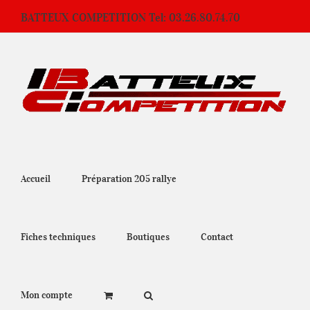
Passer
BATTEUX COMPETITION Tel: 03.26.80.74.70
au
contenu
Accueil
Préparation 205 rallye
Fiches techniques
Boutiques
Contact
Mon compte