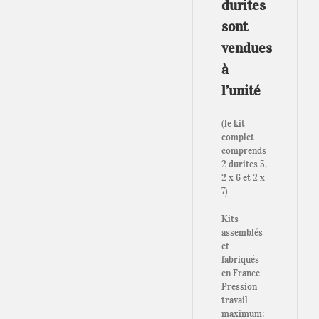
durites
sont
vendues
à
l’unité
(le kit
complet
comprends
2 durites 5,
2 x 6 et 2 x
7)
Kits
assemblés
et
fabriqués
en France
Pression
travail
maximum: