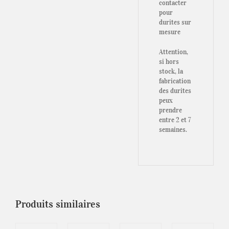
contacter
pour
durites sur
mesure
Attention,
si hors
stock, la
fabrication
des durites
peux
prendre
entre 2 et 7
semaines.
Produits similaires
CHOIX
TER