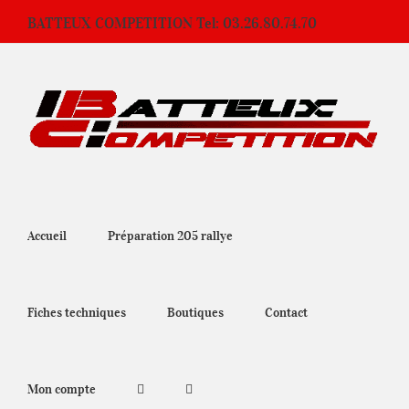
Passer
BATTEUX COMPETITION Tel: 03.26.80.74.70
au
contenu
Accueil
Préparation 205 rallye
Fiches techniques
Boutiques
Contact
Mon compte